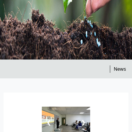
News
❮
❯