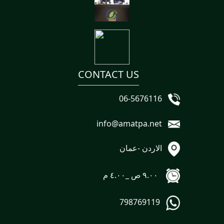
CONTACT US
06-5676116
info@amatpa.net
الاردن -عمان
٩.٠٠ ص _٤.٠٠ م
798769119